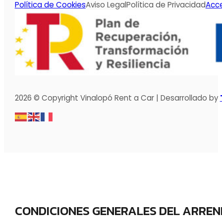
Política de Cookies
Aviso Legal
Política de Privacidad
Acce
2026 © Copyright Vinalopó Rent a Car | Desarrollado by
CONDICIONES GENERALES DEL ARRE