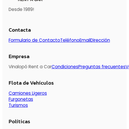
Desde 1989!
Contacta
Formulario de Contacto
Teléfono
Email
Dirección
Empresa
Vinalopó Rent a Car
Condiciones
Preguntas frecuentes
V
Flota de Vehículos
Camiones Ligeros
Furgonetas
Turismos
Políticas